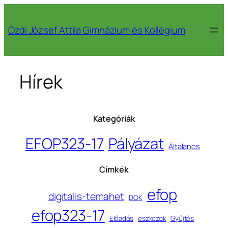
Ugrás
a
Ózdi József Attila Gimnázium és Kollégium
tartalomhoz
Hírek
Kategóriák
EFOP323-17
Pályázat
Általános
Címkék
efop
digitalis-temahet
DÖK
efop323-17
Előadás
eszkozok
Gyűjtés