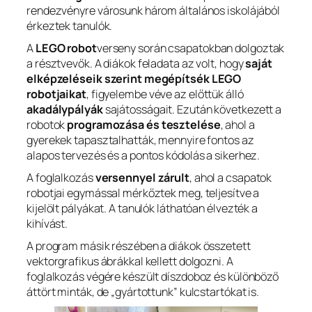
rendezvényre városunk három általános iskolájából
érkeztek tanulók.
A
LEGO robot
verseny során csapatokban dolgoztak
a résztvevők. A diákok feladata az volt, hogy
saját
elképzeléseik szerint megépítsék LEGO
robotjaikat
, figyelembe véve az előttük álló
akadálypályák
sajátosságait. Ezután következett a
robotok
programozása és tesztelése
, ahol a
gyerekek tapasztalhatták, mennyire fontos az
alapos tervezés és a pontos kódolás a sikerhez.
A foglalkozás
versennyel zárult
, ahol a csapatok
robotjai egymással mérkőztek meg, teljesítve a
kijelölt pályákat. A tanulók láthatóan élvezték a
kihívást.
A program másik részében a diákok összetett
vektorgrafikus ábrákkal kellett dolgozni. A
foglalkozás végére készült díszdoboz és különböző
áttört minták, de „gyártottunk” kulcstartókat is.