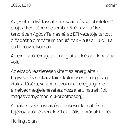
2025. 12. 10.
admin
Az „Életmódváltással a hosszabb és szebb életért”
projekt keretében december 5-én az első két
tanórában Agócs Tamásné, az EFI vezetője tartott
előadást a gimnázium
tanulóinak – a 10.a, 10.c, 11.a
és 11.b osztályoknak.
A bemutató témája az energiaitalok és azok hatásai
volt.
Az előadó részletesen kitért az energiaital-
fogyasztás kockázataira, különösen a függőség
kialakulására, valamint azokra a betegségekre,
amelyek megjelenéséhez hozzájárulhatnak (pl.
magas vérnyomás, cukorbetegség).
A diákok hasznosnak és érdekesnek találták a
tájékoztatót, és rendkívül aktuális témának ítélték.
Heiling Jolán