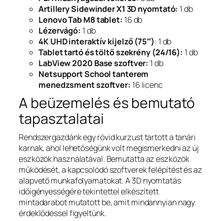
Artillery Sidewinder X1 3D nyomtató:
1 db
Lenovo Tab M8 tablet:
16 db
Lézervágó:
1 db
4K UHD interaktív kijelző (75″)
: 1 db
Tablet tartó és töltő szekrény (24/16):
1 db
LabView 2020 Base szoftver:
1 db
Netsupport School tanterem
menedzsment szoftver:
16 licenc
A beüzemelés és bemutató
tapasztalatai
Rendszergazdánk egy rövid kurzust tartott a tanári
karnak, ahol lehetőségünk volt megismerkedni az új
eszközök használatával. Bemutatta az eszközök
működését, a kapcsolódó szoftverek felépítést és az
alapvető munkafolyamatokat. A 3D nyomtatás
időigényességére tekintettel elkészített
mintadarabot mutatott be, amit mindannyian nagy
érdeklődéssel figyeltünk.