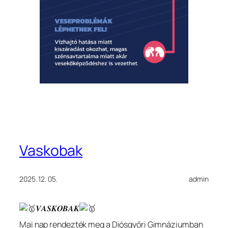
Vaskobak
2025. 12. 05.
admin
𝑽𝑨𝑺𝑲𝑶𝑩𝑨𝑲
Mai nap
rendezték meg a Diósgyőri Gimnáziumban