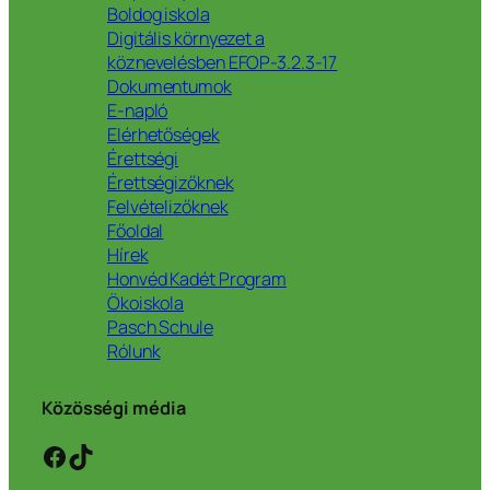
Boldog iskola
Digitális környezet a
köznevelésben EFOP-3.2.3-17
Dokumentumok
E-napló
Elérhetőségek
Érettségi
Érettségizőknek
Felvételizőknek
Főoldal
Hírek
Honvéd Kadét Program
Ökoiskola
Pasch Schule
Rólunk
Közösségi média
Facebook
TikTok