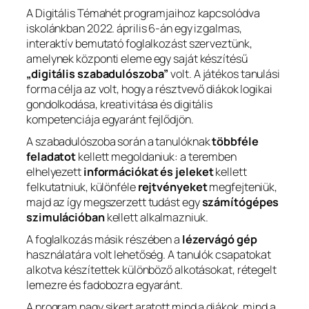
A Digitális Témahét programjaihoz kapcsolódva
iskolánkban 2022. április 6-án egy izgalmas,
interaktív bemutató foglalkozást szerveztünk,
amelynek központi eleme egy saját készítésű
„digitális szabadulószoba”
volt. A játékos tanulási
forma célja az volt, hogy a résztvevő diákok logikai
gondolkodása, kreativitása és digitális
kompetenciája egyaránt fejlődjön.
A szabadulószoba során a tanulóknak
többféle
feladatot
kellett megoldaniuk: a teremben
elhelyezett
információkat és jeleket
kellett
felkutatniuk, különféle
rejtvényeket
megfejteniük,
majd az így megszerzett tudást egy
számítógépes
szimulációban
kellett alkalmazniuk.
A foglalkozás másik részében a
lézervágó gép
használatára volt lehetőség. A tanulók csapatokat
alkotva készítettek különböző alkotásokat, rétegelt
lemezre és fadobozra egyaránt.
A program nagy sikert aratott mind a diákok, mind a