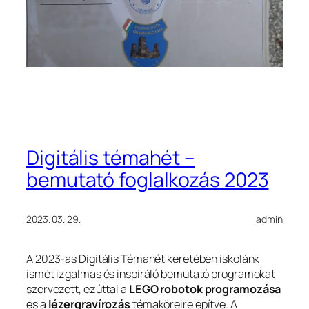
Digitális témahét –
bemutató foglalkozás 2023
2023. 03. 29.
admin
A 2023-as Digitális Témahét keretében iskolánk
ismét izgalmas és inspiráló bemutató programokat
szervezett, ezúttal a
LEGO robotok programozása
és a
lézergravírozás
témaköreire építve. A