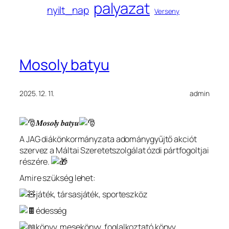
palyazat
nyilt_nap
Verseny
Mosoly batyu
2025. 12. 11.
admin
𝑴𝒐𝒔𝒐𝒍𝒚 𝒃𝒂𝒕𝒚𝒖
A JAG
diákönkormányzata adománygyűjtő akciót
szervez a Máltai Szeretetszolgálat ózdi pártfogoltjai
részére.
Amire szükség lehet:
játék, társasjáték, sporteszköz
édesség
könyv, mesekönyv, foglalkoztató könyv