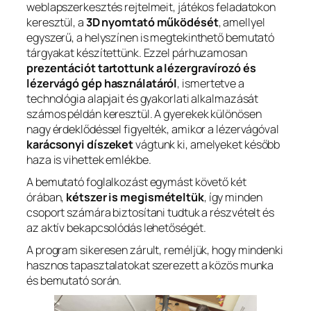
weblapszerkesztés rejtelmeit, játékos feladatokon
keresztül, a
3D nyomtató működését
, amellyel
egyszerű, a helyszínen is megtekinthető bemutató
tárgyakat készítettünk. Ezzel párhuzamosan
prezentációt tartottunk a lézergravírozó és
lézervágó gép használatáról
, ismertetve a
technológia alapjait és gyakorlati alkalmazását
számos példán keresztül. A gyerekek különösen
nagy érdeklődéssel figyelték, amikor a lézervágóval
karácsonyi díszeket
vágtunk ki, amelyeket később
haza is vihettek emlékbe.
A bemutató foglalkozást egymást követő két
órában,
kétszer is megismételtük
, így minden
csoport számára biztosítani tudtuk a részvételt és
az aktív bekapcsolódás lehetőségét.
A program sikeresen zárult, reméljük, hogy mindenki
hasznos tapasztalatokat szerezett a közös munka
és bemutató során.