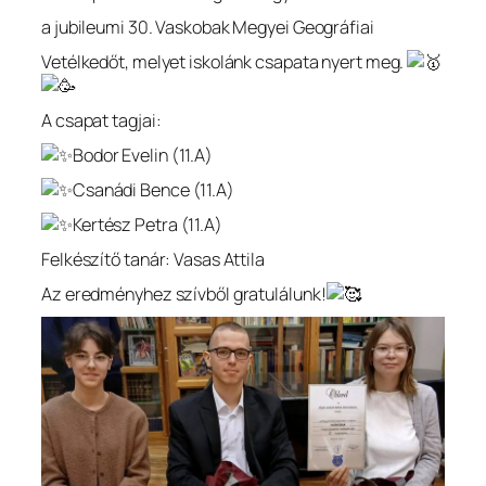
a jubileumi 30. Vaskobak Megyei Geográfiai
Vetélkedőt, melyet iskolánk csapata nyert meg.
A csapat tagjai:
Bodor Evelin (11.A)
Csanádi Bence (11.A)
Kertész Petra (11.A)
Felkészítő tanár: Vasas Attila
Az eredményhez szívből gratulálunk!