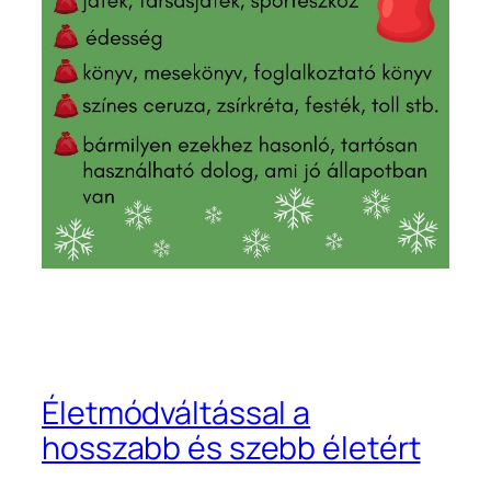
Életmódváltással a
hosszabb és szebb életért