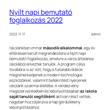
Nyílt napi bemutató
foglalkozás 2022
2022. 11. 17.
admin
Iskolánkban immár
második alkalommal
, egy év
eltéréssel került megrendezésre a Nyílt napi
bemutató foglalkozás, amelyre a város általános
iskoláiból érkeztek tanulók. A program célja
továbbra is az volt, hogy a fiatalabb diákok
megismerkedjenek a modern technológiai
eszközökkel, valamint betekintést nyerjenek
iskolánk szakmai életébe. A rendezvény
megszervezésében és lebonyolításában
az iskola
saját tanulói segítőként
aktívan részt vettek,
nagyban hozzájárulva a nap gördülékeny
lebonyolításához.