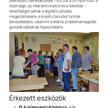
beérkezett berendezések – köztük a 3D nyomtató, a
lézervágó, az interaktív kijelző és a tabletek –
lehetőséget adnak a digitális oktatás
megerősítésére, a kreatív tanulási formák
bevezetésére, valamint a diákok problémamegoldó
gondolkodásának fejlesztésére.
Érkezett eszközök
PLA műanyagszál tekercs:
8 db