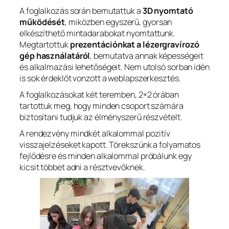
A foglalkozás során bemutattuk a
3D nyomtató
működését
, miközben egyszerű, gyorsan
elkészíthető mintadarabokat nyomtattunk.
Megtartottuk
prezentációnkat a lézergravírozó
gép használatáról
, bemutatva annak képességeit
és alkalmazási lehetőségeit. Nem utolsó sorban idén
is sok érdeklőt vonzott a weblapszerkesztés.
A foglalkozásokat két teremben, 2×2 órában
tartottuk meg, hogy minden csoport számára
biztosítani tudjuk az élményszerű részvételt.
A rendezvény mindkét alkalommal pozitív
visszajelzéseket kapott. Törekszünk a folyamatos
fejlődésre és minden alkalommal próbálunk egy
kicsit többet adni a résztvevőknek.