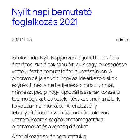
Nyílt napi bemutató
foglalkozás 2021
2021. 11. 25.
admin
Iskolánk idei Nyílt Napján vendégül láttuk a város
általános iskoláinak tanulóit, akik nagy lelkesedéssel
vettek részt a bemutató foglalkozásainkon. A
program célja az volt, hogy az ide érkező diákok
egyrészt megismerkedjenek a gimnáziummal,
másrészt pedig, hogy kipróbálhassanak korszerű
technológiákat, és betekintést kapjanak a nálunk
folyó szakmai munkába. A rendezvény
lebonyolításában az iskola tanulói is aktívan
közreműködtek, segítőként támogatták a
programokat és a vendég diákokat.
A foglalkozás során bemutattuk a