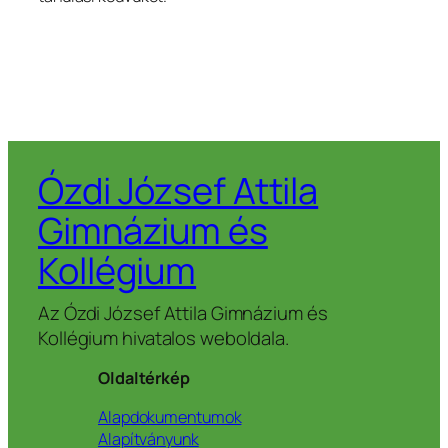
Ózdi József Attila
Gimnázium és
Kollégium
Az Ózdi József Attila Gimnázium és
Kollégium hivatalos weboldala.
Oldaltérkép
Alapdokumentumok
Alapítványunk