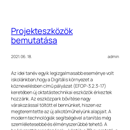
Projekteszközök
bemutatása
2021. 06. 18.
admin
Az idei tanév egyik legizgalmasabb eseménye volt
iskolánkban,hogy a Digitális környezet a
köznevelésben című pályázat (EFOP-3.2.3-17)
keretében új oktatástechnikai eszközök érkeztek
hozzánk. Az eszközpark bővítése nagy
várakozással töltött el bennünket, hiszen ez
megteremtette az új alkotóműhelyünk alapjait. A
modern technológiák segítségével a tanítás még
szemléletesebbé és élményszerűbbé tehető. A